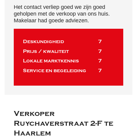
Het contact verliep goed we zijn goed
geholpen met de verkoop van ons huis.
Makelaar had goede adviezen.
Deskundigheid
7
Prijs / kwaliteit
7
Lokale marktkennis
7
Service en begeleiding
7
Verkoper
Ruychaverstraat 2-F te
Haarlem