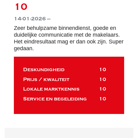
10
14-01-2026 —
Zeer behulpzame binnendienst, goede en
duidelijke communicatie met de makelaars.
Het eindresultaat mag er dan ook zijn. Super
gedaan.
Deskundigheid
10
Prijs / kwaliteit
10
Lokale marktkennis
10
Service en begeleiding
10