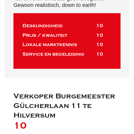
Gewoon realistisch, down to earth!
Deskundigheid
10
Prijs / kwaliteit
10
Lokale marktkennis
10
Service en begeleiding
10
Verkoper Burgemeester
Gülcherlaan 11 te
Hilversum
10