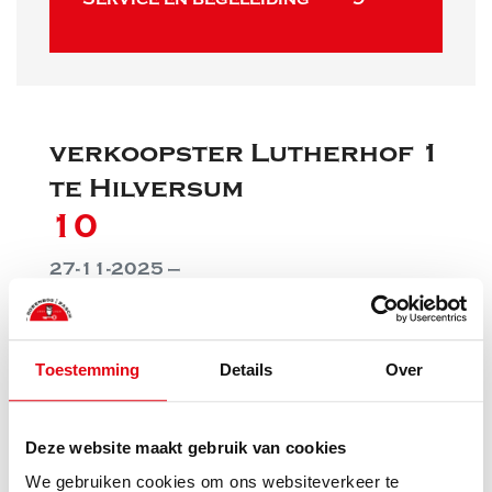
verkoopster Lutherhof 1
te Hilversum
10
27-11-2025 —
Het contact met de makelaar(s) verliep zeer
plezierig, alsook met kantoor.
De bereikbaarheid was prima en je werd
Toestemming
Details
Over
snel en accuraat geholpen met vragen.
Al met al ben ik zeer tevreden over hoe het
hele proces is verlopen.
Van harte aan te bevelen.
Deze website maakt gebruik van cookies
We gebruiken cookies om ons websiteverkeer te