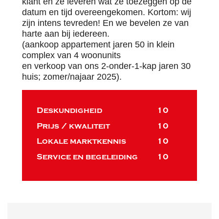
klant en ze leveren wat ze toezeggen op de
datum en tijd overeengekomen. Kortom: wij
zijn intens tevreden! En we bevelen ze van
harte aan bij iedereen.
(aankoop appartement jaren 50 in klein
complex van 4 woonunits
en verkoop van ons 2-onder-1-kap jaren 30
huis; zomer/najaar 2025).
Deskundigheid
10
Prijs / kwaliteit
10
Lokale marktkennis
10
Service en begeleiding
10