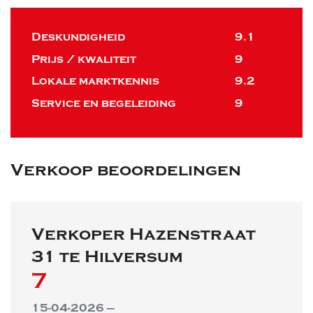
Deskundigheid
9.1
Prijs / kwaliteit
9
Lokale marktkennis
9.2
Service en begeleiding
9
Verkoop beoordelingen
Verkoper Hazenstraat
31 te Hilversum
7
15-04-2026 —