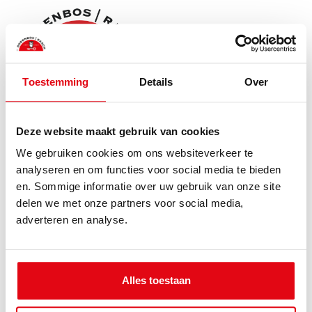
Toestemming
Details
Over
Deze website maakt gebruik van cookies
We gebruiken cookies om ons websiteverkeer te
Dorenbos|Rasch Makelaars is een ervaren makelaar
analyseren en om functies voor social media te bieden
gevestigd in Hilversum. Wij hebben ruim 20 jaar ervaring
en. Sommige informatie over uw gebruik van onze site
in de branche en bieden een full service dienstverlening.
delen we met onze partners voor social media,
adverteren en analyse.
Gegevens
Alles toestaan
's-Gravelandseweg 33B
1211BP
Hilversum