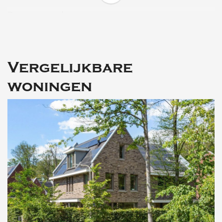
Begane grond:
• portiek, vestibule
• centrale hal met trappenhuis
• toilet met fontein
• woonkamer met open haard (thans niet in gebruik)
Vergelijkbare
• royale eetkamer met tuingerichte serre
• keuken met sfeervolle eetruimte
woningen
• ruime stahoge provisie- en wijnkelder
• inpandige garage met vliering en kleine kelder
1ste Verdieping:
• overloop
• master bedroom met en-suite badkamer en
toegang tot het dakterras
• 2 ruime slaapkamers waarvan een met balkon en
een met grote bergruimte
• 2de badkamer
2de Verdieping:
• royale overloop met wasruimte