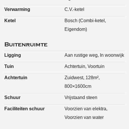
Special features:
• very central location
Verwarming
C.V.-ketel
• extended across the full width
• multifunctional outbuilding
Ketel
Bosch (Combi-ketel,
• sunscreens and awning at the rear of the house
Eigendom)
• PVC window frames with insulated glazing
throughout
Buitenruimte
• carport and spacious storage
Ligging
Aan rustige weg, In woonwijk
Living area : 95 m²
Other indoor space : 2 m²
Tuin
Achtertuin, Voortuin
Storage : 7 m²
Outbuilding : 17 m²
Achtertuin
Zuidwest, 128m²,
Plot size : 290 m²
800×1600cm
Schuur
Vrijstaand steen
Faciliteiten schuur
Voorzien van elektra,
Voorzien van water