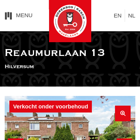
MENU
EN
NL
Reaumurlaan 13
Hilversum
Verkocht onder voorbehoud