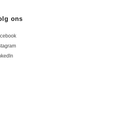
olg ons
cebook
stagram
nkedIn