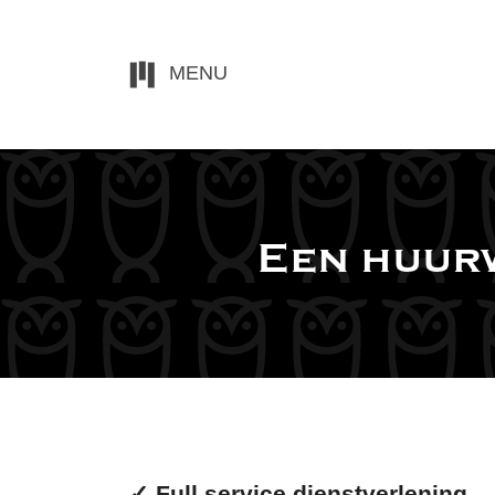
MENU
Een huurw
✓
Full service dienstverlening