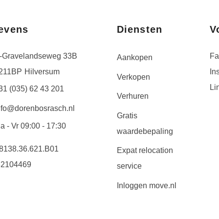
evens
Diensten
V
s-Gravelandseweg 33B
Fa
Aankopen
211BP
Hilversum
In
Verkopen
Li
31 (035) 62 43 201
Verhuren
nfo@dorenbosrasch.nl
Gratis
a - Vr 09:00 - 17:30
waardebepaling
8138.36.621.B01
Expat relocation
32104469
service
Inloggen move.nl