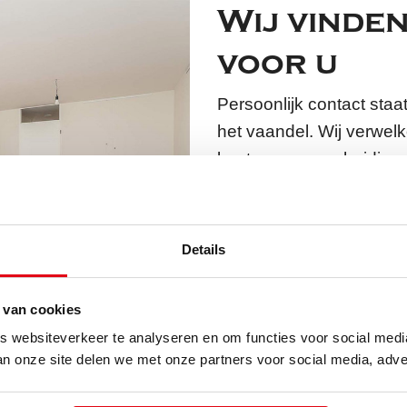
Wij vinde
voor u
Persoonlijk contact staat
het vaandel. Wij verwel
kantoor om ons huidige
samen de ideale huurwo
Bussum of Naarden. Wil
Ook dat is mogelijk bij 
Details
is namelijk erg veelzijdi
huurwoningen en vind sn
 van cookies
handige filters zoals pla
 websiteverkeer te analyseren en om functies voor social med
kunt zelfs zoeken op e
an onze site delen we met onze partners voor social media, adve
snel te vinden. Gemakke
woonwensen!