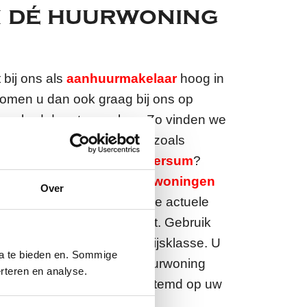
n dé huurwoning
 bij ons als
aanhuurmakelaar
hoog in
komen u dan ook graag bij ons op
 aanbod door te spreken. Zo vinden we
ning in de Gooise Meren, zoals
t u een
huis huren in Hilversum
?
ons! Ons
aanbod aan huurwoningen
Over
g. Oriënteer u online op onze actuele
el de woning die bij u past. Gebruik
ats, wijk, type woning en prijsklasse. U
ia te bieden en. Sommige
xact adres om uw ideale huurwoning
rteren en analyse.
lijk, snel en volledig afgestemd op uw