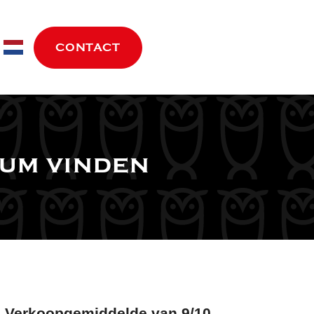
move.nl
CONTACT
sum vinden
✓
Verkoopgemiddelde van 9/10