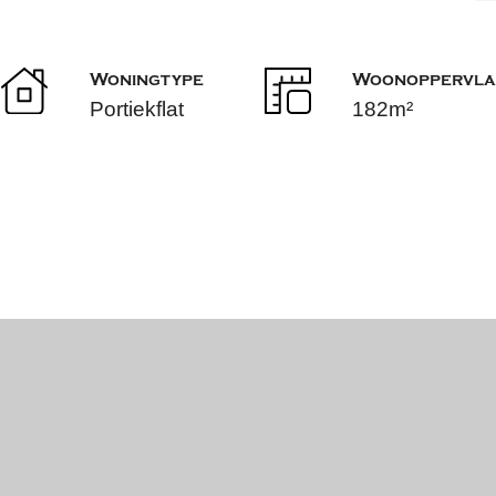
Woningtype
Woonoppervla
Portiekflat
182m²