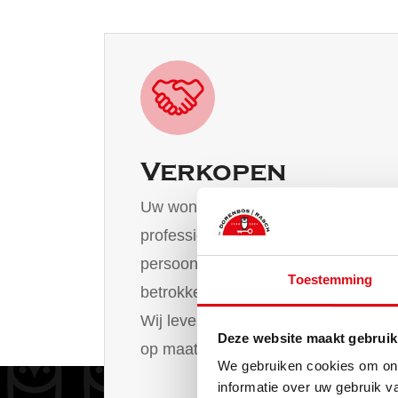
Verkopen
Uw woning verkopen met de
professionele begeleiding en
persoonlijke aandacht van een
Toestemming
betrokken en kundige makelaar.
Wij leveren verkoopbegeleiding
Deze website maakt gebruik
op maat.
We gebruiken cookies om ons
informatie over uw gebruik v