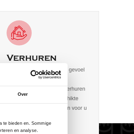
Verhuren
Uw woning met een goed gevoel
aan een betrouwbare
(internationale) huurder verhuren
Over
of op zoek naar een geschikte
huurwoning. Wij verzorgen voor u
het gehele traject van
ia te bieden en. Sommige
kennismaking tot
rteren en analyse.