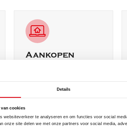
Aankopen
Maak gebruik van onze full-
service zoekopdracht of
gepersonaliseerde
Details
aankoopbegeleiding bij het
vinden van uw nieuwe woning in
 van cookies
het Gooi en omgeving.
 websiteverkeer te analyseren en om functies voor social med
an onze site delen we met onze partners voor social media, adve