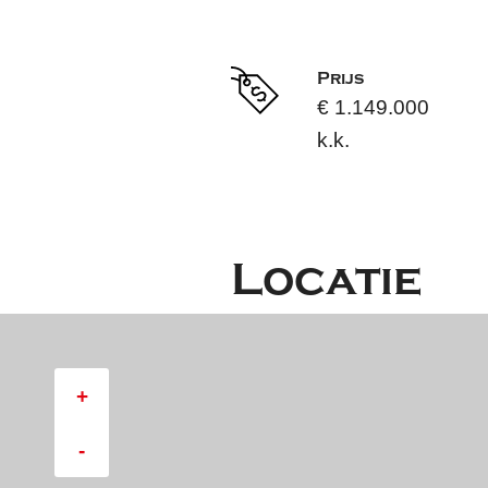
Prijs
€ 1.149.000
k.k.
Locatie
+
-