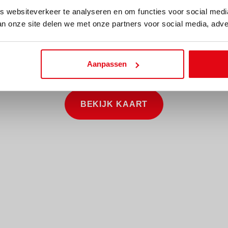
S Hilversum centraal en
Very conveniently locate
 websiteverkeer te analyseren en om functies voor social med
 faciliteiten zijn in
A27, within cycling dist
an onze site delen we met onze partners voor social media, adve
nder leuke horeca, een
Station and the main sh
rkt en het overdekte
offers all urban amenitie
Aanpassen
Uiteraard zijn ook
restaurants, a film thea
inderopvang, sportclubs
market, and the Hilverts
nabij.
International and local s
BEKIJK KAART
clubs, and medical facilit
ng
Key Features:
ud
• Solid detached house
n een garage met kap
• Well maintained
• Two brick-built storag
• Private parking
ezig
• Energy label D