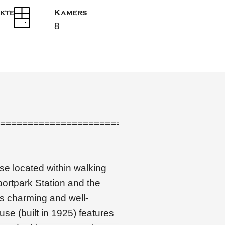
kte
Kamers
8
========================================
e located within walking
ortpark Station and the
is charming and well-
se (built in 1925) features