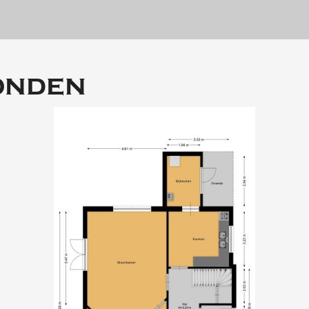
• Structural inspection r
rige inpandige ruimte : 15m2
Living area : 257 m²
Gebouw gebonden buitenruimte : 18m2
Other indoor sp
onden
Storage : 14 m²
2 ca
Garage : 17 m²
Plot size : 442 m2