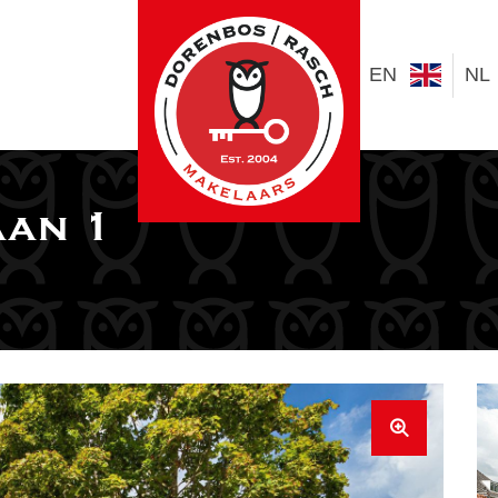
EN
NL
an 1