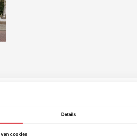
s in lood naar overloop
First Floor:
- elegant landing stairca
vaste kasten
leading to first-floor hall
 kast, 4e slaapkamer met
- 2 spacious bedrooms w
et balkon
- 3rd bedroom with built
ad/douche, wastafel en
with French doors to th
- bathroom with bathtub
toilet
 5e en 6e slaapkamer
Second Floor:
n toilet
- landing with washbasi
ctionele ruimte
- second bathroom with 
Details
- additional multifunction
 de uitvalsweg naar de
 van cookies