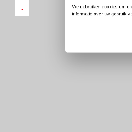
A27, op fietsafstand van N
We gebruiken cookies om ons
-
het winkelgebied. Alle stadse
informatie over uw gebruik v
Hilversum aanwezig, waaro
filmtheater en bioscoop, ma
winkelcentrum Hilvertshof. 
(internationale) scholen, k
en medische voorzieningen 
Bijzonderheden:
- robuuste vrijstaande woni
- goede staat van onderho
- twee stenen bergingen e
- parkeren op eigen terrein
- energielabel D
- bouwkundig rapport aanw