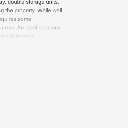
ay, double storage units,
 the property. While well
requires some
 areas. An ideal spacious
entral location.
llway, access to the
oilet with washbasin
ing room with bay window and
den.
ss to utility room
 and CV)