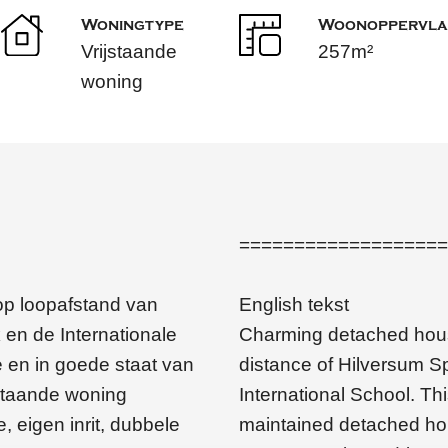
Woningtype
Woonoppervla
Vrijstaande
257m²
woning
===================
op loopafstand van
English tekst
 en de Internationale
Charming detached hous
e en in goede staat van
distance of Hilversum Sp
staande woning
International School. Th
 eigen inrit, dubbele
maintained detached hou