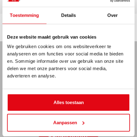
* bathroom with toilet, washbasin and shower
2nd floor:
Toestemming
Details
Over
* accessible via a fixed staircase
* fitted with a ridge-raising dormer
Locatie
* attic space, 4th bedroom
Deze website maakt gebruik van cookies
We gebruiken cookies om ons websiteverkeer te
Particulars:
analyseren en om functies voor social media te bieden
- the home needs to be modernised/renovated
- structural survey report available
en. Sommige informatie over uw gebruik van onze site
KAART
STREETVIEW
+
- Remeha central heating boiler, 2021
delen we met onze partners voor social media,
- double glazing and HR+ glass throughout
adverteren en analyse.
-
- largely uPVC window frames
- energy label E
- fixed staircase to the 2nd floor
- ridge-raising dormer
Alles toestaan
- age clause and non residence clause will be part
og the purchase agreement
Aanpassen
A home with lots of potential, on the edge of the
Vesting, with a nice spacious garden.
BEKIJK KAART