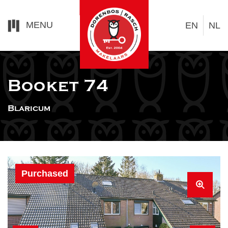
MENU
EN
NL
Booket 74
Blaricum
Purchased