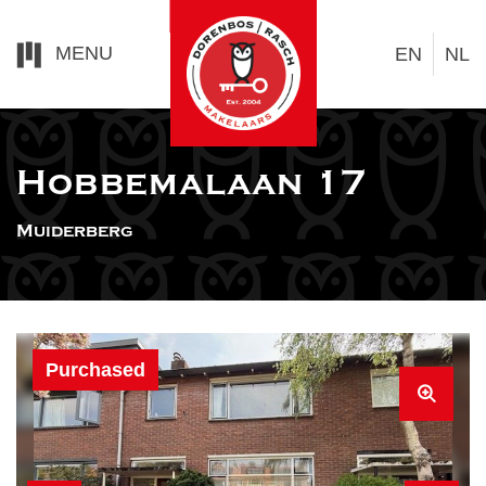
MENU
EN
NL
Hobbemalaan 17
Muiderberg
Purchased