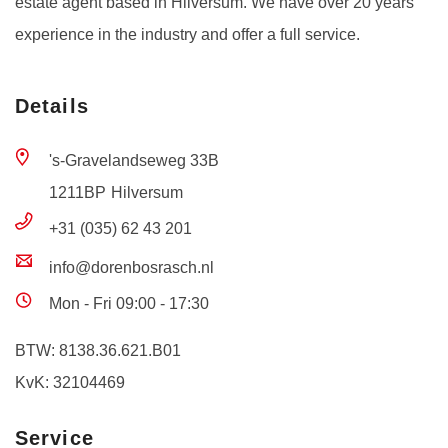
estate agent based in Hilversum. We have over 20 years
experience in the industry and offer a full service.
Details
's-Gravelandseweg 33B
1211BP
Hilversum
+31 (035) 62 43 201
info@dorenbosrasch.nl
Mon - Fri 09:00 - 17:30
BTW: 8138.36.621.B01
KvK: 32104469
Service