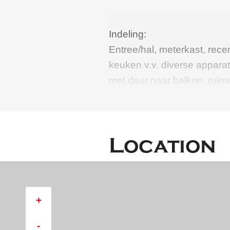
Indeling:
Entree/hal, meterkast, rece
keuken v.v. diverse appara
met deur naar balkon, ruim
slaapkamers), toilet met fon
slaapkamer met deur naar b
slaapkamer, badkamer met
Location
wastafelmeubel.
Berging in de onderbouw v.v
Bijzonderheden:
+
- Op de 3e verdieping gele
-