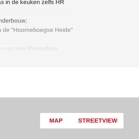
as in de keuken zelfs HR
 onderbouw;
en de "Hoorneboegse Heide"
 van een liftinstallatie;
-per maand.
- per maand.
 van toepassing.
 77m2
 : 7m2
MAP
STREETVIEW
ectie M nummer 3297 A-24