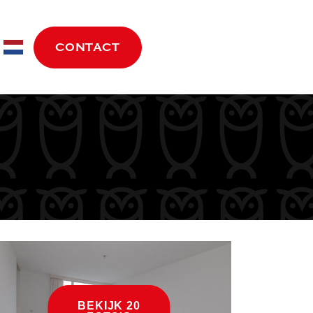
move.nl
CONTACT
BEKIJK 20