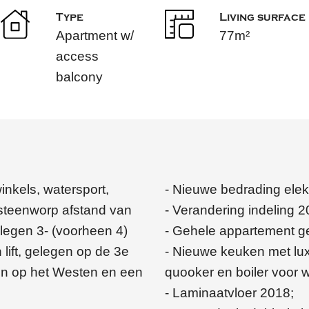
Type
Living surface
Apartment w/
77m²
access
balcony
winkels, watersport,
- Nieuwe bedrading elek
steenworp afstand van
- Verandering indeling 
egen 3- (voorheen 4)
- Gehele appartement g
lift, gelegen op de 3e
- Nieuwe keuken met lu
on op het Westen en een
quooker en boiler voor
- Laminaatvloer 2018;