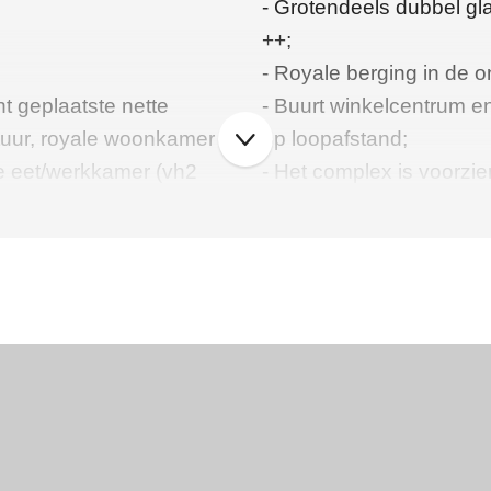
- Grotendeels dubbel gl
++;
- Royale berging in de
nt geplaatste nette
- Buurt winkelcentrum 
tuur, royale woonkamer
op loopafstand;
e eet/werkkamer (vh2
- Het complex is voorzien
tein, 1e grote
- Servicekosten € 215,-
alkon, 2e middel grote
- Voorschot c.v. € 100,-
 inloopdouche en
- Niet bewonersclausule
. licht.
Woonoppervlakte. :
Externe bergruimte
gen;
Gemeente Hilversum, s