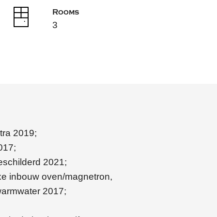
Rooms
3
tra 2019;
2017;
eschilderd 2021;
xe inbouw oven/magnetron,
 warmwater 2017;