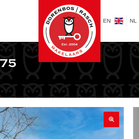
EN
NL
 75