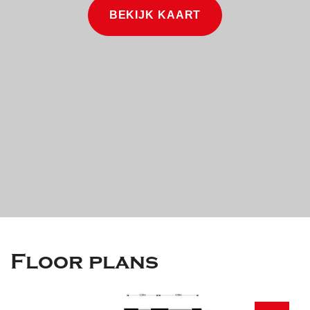
- voorzien van intercom installatie
BEKIJK KAART
- berging
- servicekosten € 196,- per maand
Woonoppervlakte: 132m2
Balkon : 5m2
Berging : 6m2
Floor plans